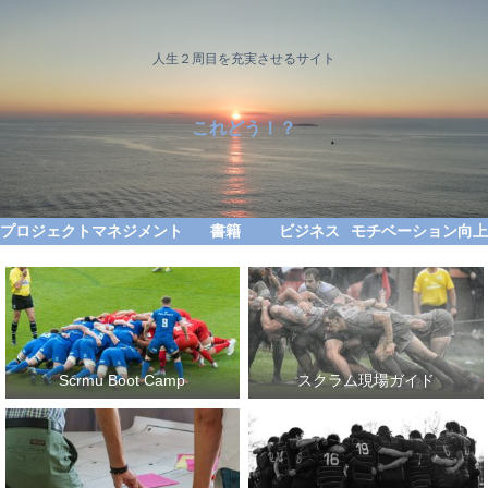
人生２周目を充実させるサイト
これどう！？
プロジェクトマネジメント
書籍
ビジネス
モチベーション向上
Scrmu Boot Camp
スクラム現場ガイド